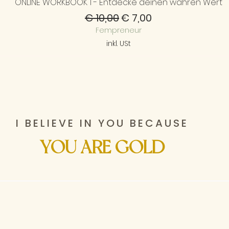
ONLINE WORKBOOK 1 - Entdecke deinen wahren Wert
Schnellansicht
Standardpreis
Sale-Preis
€ 10,00
€ 7,00
Fempreneur
inkl. USt
I BELIEVE IN YOU BECAUSE
YOU ARE GOLD