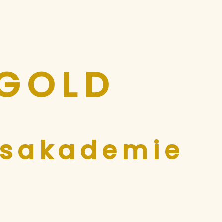
 GOL
D
gsakademie