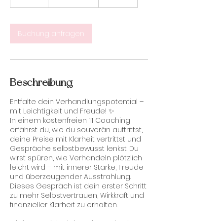
0
M
i
n
Buchung anfragen
.
Beschreibung
Entfalte dein Verhandlungspotential –
mit Leichtigkeit und Freude! ✨
In einem kostenfreien 1:1 Coaching
erfährst du, wie du souverän auftrittst,
deine Preise mit Klarheit vertrittst und
Gespräche selbstbewusst lenkst. Du
wirst spüren, wie Verhandeln plötzlich
leicht wird – mit innerer Stärke, Freude
und überzeugender Ausstrahlung.
Dieses Gespräch ist dein erster Schritt
zu mehr Selbstvertrauen, Wirkkraft und
finanzieller Klarheit zu erhalten.