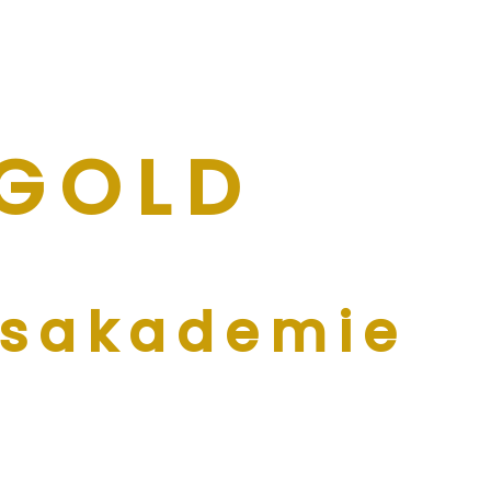
 GOL
D
gsakademie