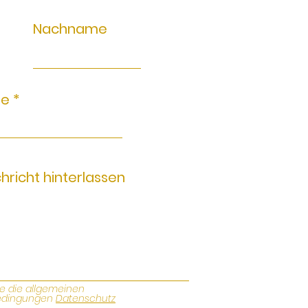
Nachname
se
chricht hinterlassen
re die allgemeinen
edingungen
Datenschutz