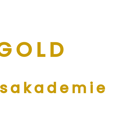
 GOL
D
gsakademie